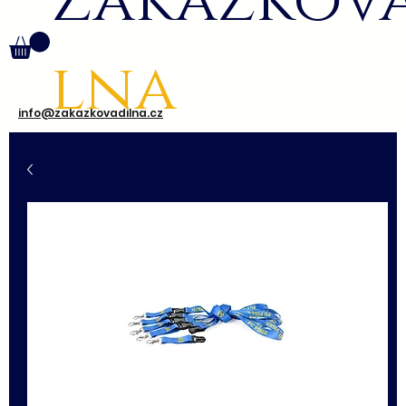
Zakázkov
lna
info@zakazkovadilna.cz