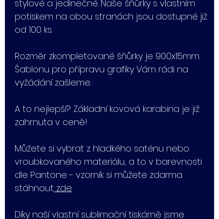
stylové a jedinečné. Naše šňůrky s vlastním
potiskem na obou stranách jsou dostupné již
od 100 ks.
Rozměr zkompletované šňůrky je 900x15mm.
Šablonu pro přípravu grafiky Vám rádi na
vyžádání zašleme.
A to nejlepší? Základní kovová karabina je již
zahrnuta v ceně!
Můžete si vybrat z hladkého saténu nebo
vroubkovaného materiálu, a to v barevnosti
dle Pantone - vzorník si můžete zdarma
stáhnout
zde
.
Díky naší vlastní sublimační tiskárně jsme