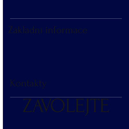
Základní informace
NÁKUP V NÁHRADNÍM PLNĚNÍ
ČASTÉ DOTAZY
BLOG
DOPRAVA A PLATBA
RECENZE
Kontakty
KONTAKT
ZAVOLEJTE
+420 607 476 644 - poptávky, kalkulace