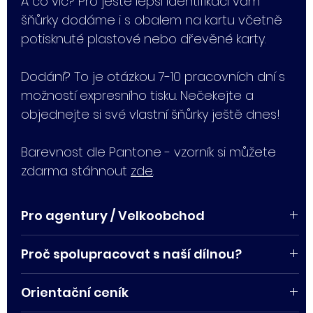
A co víc? Pro ještě lepší identifikaci vám
šňůrky dodáme i s obalem na kartu včetně
potisknuté plastové nebo dřevěné karty.
Dodání? To je otázkou 7-10 pracovních dní s
možností expresního tisku. Nečekejte a
objednejte si své vlastní šňůrky ještě dnes!
Barevnost dle Pantone - vzorník si můžete
zdarma stáhnout
zde
.
Pro agentury / Velkoobchod
Potřebujete pro svého klienta potisknout
Proč spolupracovat s naší dílnou?
šňůrky nebo zajistit výrobu jiných předmětů z
naší nabídky, případně chcete spolupracovat
Urgentní požadavky řešíme i mimo
Orientační ceník
velkoobchodně?
pracovní dobu