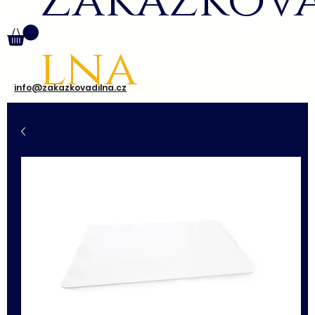
Zakázkov
lna
info@zakazkovadilna.cz