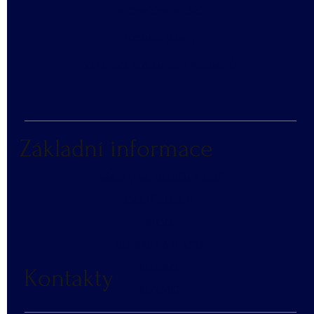
SLOVNÍČEK POJMŮ
​VZORNÍK BAREV
KATALOG REKLAMNÍCH PŘEDMĚTŮ
Základní informace
NÁKUP V NÁHRADNÍM PLNĚNÍ
ČASTÉ DOTAZY
BLOG
DOPRAVA A PLATBA
RECENZE
Kontakty
KONTAKT